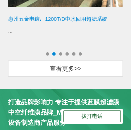
二期
惠州五金电镀厂1200T/D中水回用超滤系统
济
...
...
查看更多>>
打造品牌影响力 专注于提供蓝膜超滤膜_
中空纤维膜品牌_MBR膜生产厂家_超滤
拨打电话
设备制造商产品服务