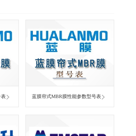
号表
蓝膜帘式MBR膜性能参数型号表