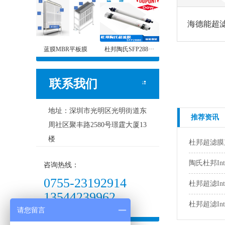
海德能超
蓝膜MBR平板膜
杜邦陶氏SFP288···
联系我们
地址：深圳市光明区光明街道东
推荐资讯
周社区聚丰路2580号璟霆大厦13
楼
杜邦超滤膜
陶氏杜邦Int
咨询热线：
0755-23192914
杜邦超滤Int
13544239962
杜邦超滤Int
请您留言