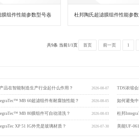
滤膜组件性能参数型号表
杜邦陶氏超滤膜组件性能参数
共9条 当前1/1页
首页
前一页
1
产品在智能制造生产行业起什么作用？
TDS浓缩会影
2026-08-07
egraTec™ MB 60超滤组件有耐腐蚀性能？
如何避免中
2026-08-05
egraTec™ MB 80膜组件可自动清洗？
杜邦Integ
2026-08-03
egraTec XP 51 IG外壳是玻璃材质？
美能UF-0
2026-07-30