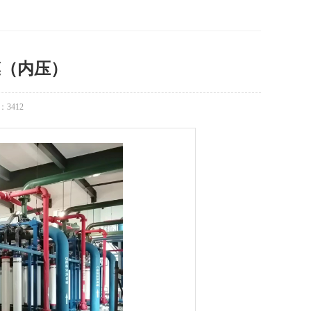
滤膜（内压）
：
3412