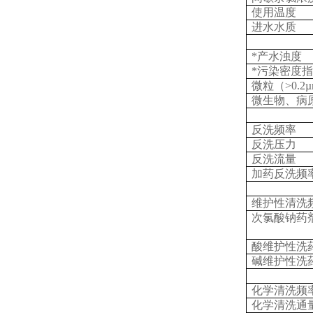
使用温度
进水水质
*产水浊度
*污染密度指
微粒（>0.2
微生物、病
反洗频率
反洗压力
反洗流量
加药反洗频
维护性清洗
次氯酸钠药
酸维护性洗
碱维护性洗
化学清洗频
化学清洗通