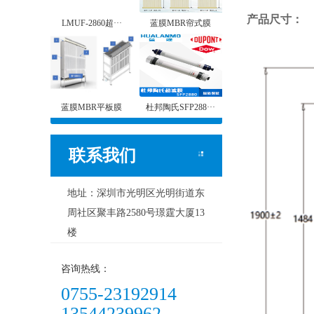
产品尺寸：
LMUF-2860超···
蓝膜MBR帘式膜
蓝膜MBR平板膜
杜邦陶氏SFP288···
联系我们
地址：深圳市光明区光明街道东
周社区聚丰路2580号璟霆大厦13
楼
咨询热线：
0755-23192914
13544239962