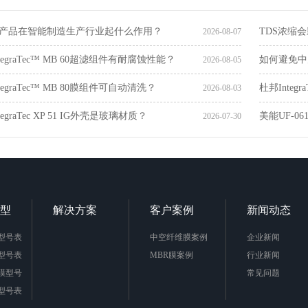
产品在智能制造生产行业起什么作用？
TDS浓缩会影
2026-08-07
egraTec™ MB 60超滤组件有耐腐蚀性能？
如何避免中
2026-08-05
egraTec™ MB 80膜组件可自动清洗？
杜邦Integ
2026-08-03
egraTec XP 51 IG外壳是玻璃材质？
美能UF-0
2026-07-30
型
解决方案
客户案例
新闻动态
型号表
中空纤维膜案例
企业新闻
型号表
MBR膜案例
行业新闻
膜型号
常见问题
型号表