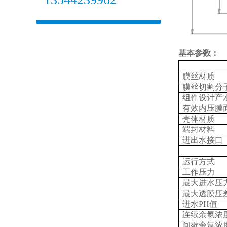
基本参数：
膜丝材质
膜丝切割分
组件设计产
有效内压膜
壳体材质
端封材料
进出水接口
运行方式
工作压力
最大进水压
最大透膜压
进水PH值
连续余氯浓
间歇余氯浓