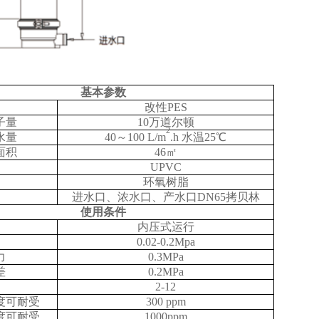
基本参数
改性PES
子量
10万道尔顿
2
水量
40～100 L/m
.h 水温25℃
面积
46㎡
UPVC
环氧树脂
进水口、浓水口
、产水口DN65拷贝林
使用条件
内压式运行
0.02-0.2Mpa
力
0.3MPa
差
0.2MPa
2-12
度可耐受
300 ppm
度可耐受
1000ppm