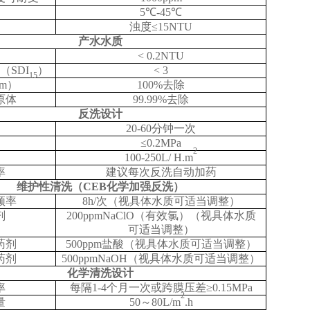
5℃-45℃
浊度≤15NTU
产水水质
< 0.2NTU
（SDI
）
< 3
15
µm）
100%去除
原体
99.99%去除
反洗设计
20-60分钟一次
≤0.2MPa
2
100-250L/
H
.m
率
建议每次反洗自动加药
维护性清洗（CEB化学加强反洗）
频率
8h/次（视具体水质可适当调整）
剂
200ppmNaClO（有效氯）（视具体水质
可适当调整）
药剂
500ppm盐酸（视具体水质可适当调整）
药剂
500ppmNaOH（视具体水质可适当调整）
化学清洗设计
率
每隔1-4个月一次或跨膜压差≥0.15MPa
2
量
50～80L/m
.h