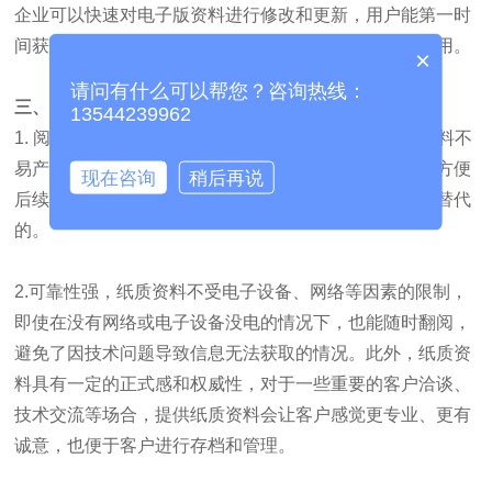
企业可以快速对电子版资料进行修改和更新，用户能第一时
间获取最新内容，避免因资料过时导致的误解或错误应用。
×
请问有什么可以帮您？咨询热线：
三、纸质版资料也有其独特的优势
13544239962
1. 阅读体验佳，很多人习惯纸质阅读，长时间看纸质资料不
易产生视觉疲劳，而且可以在资料上进行标注、笔记，方便
现在咨询
稍后再说
后续回顾和查阅，这种互动性和触感是电子版资料难以替代
的。
2.可靠性强，纸质资料不受电子设备、网络等因素的限制，
即使在没有网络或电子设备没电的情况下，也能随时翻阅，
避免了因技术问题导致信息无法获取的情况。此外，纸质资
料具有一定的正式感和权威性，对于一些重要的客户洽谈、
技术交流等场合，提供纸质资料会让客户感觉更专业、更有
诚意，也便于客户进行存档和管理。