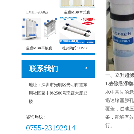
LMUF-2860超···
蓝膜MBR帘式膜
蓝膜MBR平板膜
杜邦陶氏SFP288···
联系我们
一、立升超滤
1.去除悬浮
地址：深圳市光明区光明街道东
水中常见的悬
周社区聚丰路2580号璟霆大厦13
迅速堵塞膜孔
楼
覆盖，过滤压
备，能够有效
咨询热线：
行。
0755-23192914