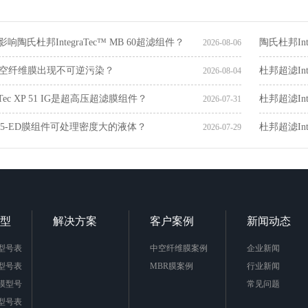
响陶氏杜邦IntegraTec™ MB 60超滤组件？
陶氏杜邦In
2026-08-06
空纤维膜出现不可逆污染？
杜邦超滤Int
2026-08-04
raTec XP 51 IG是超高压超滤膜组件？
杜邦超滤Int
2026-07-31
615-ED膜组件可处理密度大的液体？
杜邦超滤Int
2026-07-29
型
解决方案
客户案例
新闻动态
型号表
中空纤维膜案例
企业新闻
型号表
MBR膜案例
行业新闻
膜型号
常见问题
型号表