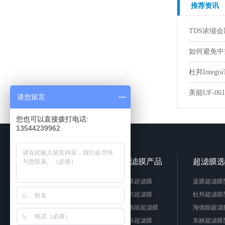
推荐资讯
TDS浓缩会影
如何避免中
杜邦Integ
美能UF-0
请您留言
您也可以直接拨打电话:
13544239962
关于我们
超滤膜产品
超滤膜选
公司简介
蓝膜超滤膜
蓝膜超滤膜
企业文化
杜邦超滤膜
杜邦超滤膜
人才招聘
海德能超滤膜
海德能超滤
东丽超滤膜
东丽超滤膜