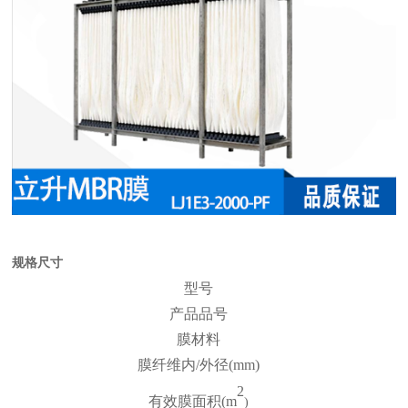
规格尺寸
型号
产品品号
膜材料
膜纤维内/外径(mm)
2
有效膜面积(m
)